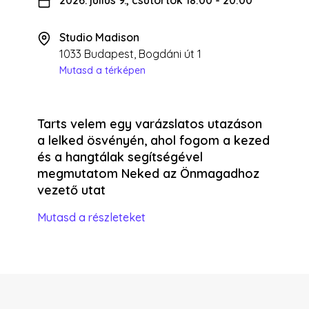
2026. július 9., csütörtök 18:00
-
20:00
Studio Madison
1033 Budapest, Bogdáni út 1
Mutasd a térképen
Tarts velem egy varázslatos utazáson
a lelked ösvényén, ahol fogom a kezed
és a hangtálak segítségével
megmutatom Neked az Önmagadhoz
vezető utat
Mutasd a részleteket