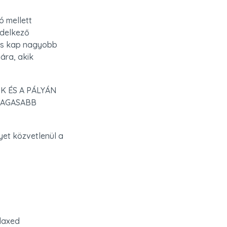
 mellett 
delkező 
és kap nagyobb 
ra, akik 
 ÉS A PÁLYÁN 
AGASABB 
yet közvetlenül a 
laxed 