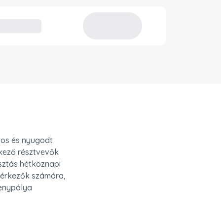
os és nyugodt 
kező résztvevők 
sztás hétköznapi 
érkezők számára, 
enypálya 