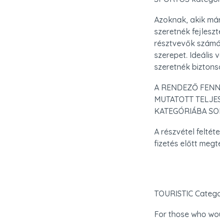
Azoknak, akik már
szeretnék fejleszt
résztvevők számár
szerepet. Ideális
szeretnék biztons
A RENDEZŐ FENN
MUTATOTT TELJE
KATEGÓRIÁBA SO
A részvétel feltét
fizetés előtt megt
TOURISTIC Categ
For those who woul