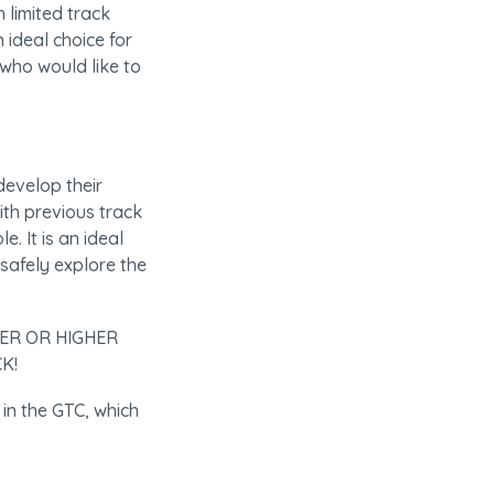
limited track 
ideal choice for 
ho would like to 
evelop their 
th previous track 
 It is an ideal 
safely explore the 
ER OR HIGHER 
K!
 in the GTC, which 