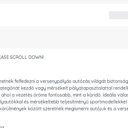
LEASE SCROLL DOWN!
retnék felfedezni a versenypályás autózás világát biztonság
ategóriát kezdő vagy mérsékelt pályatapasztalattal rendel
 ahol a vezetés öröme fontosabb, mint a köridő. Ideális vála
yautókkal és mérsékeltebb teljesítményű sportmodellekkel 
körülmények között szeretnék megismerni autójuk és a vers
ia