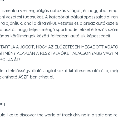
 ismerik a versenypályás autózás világát, és nagyobb tempó
eni vezetési tudásukat. A kategóriát pályatapasztalattal ren
a ajánljuk, ahol a dinamikus vezetés és a precíz autókezel
 választás nagy teljesítményű sportmodellekkel érkezők számá
ágos körülmények között felfedezni autójuk képességeit.
TARTJA A JOGOT, HOGY AZ ELŐZETESEN MEGADOTT ADATOK
SÍTMÉNY ALAPJÁN A RÉSZTVEVŐKET ALACSONYABB VAGY M
ROLJA ÁT!
ele a felelősségvállalási nyilatkozat kitöltése és aláírása, mel
ekinthető ÁSZF-ben érhet el.
ory
d like to discover the world of track driving in a safe and re