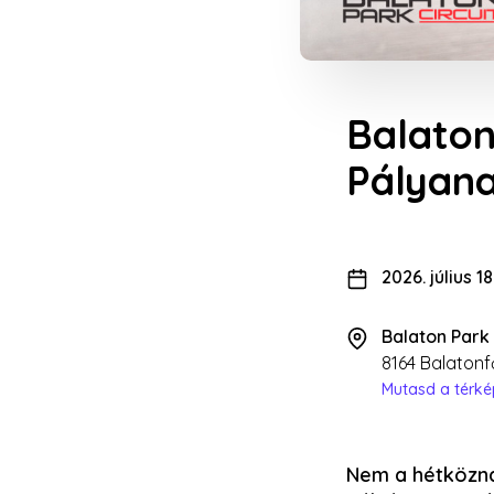
Balaton
Pályan
2026. július 1
Balaton Park 
8164 Balatonf
Mutasd a térk
Nem a hétközna