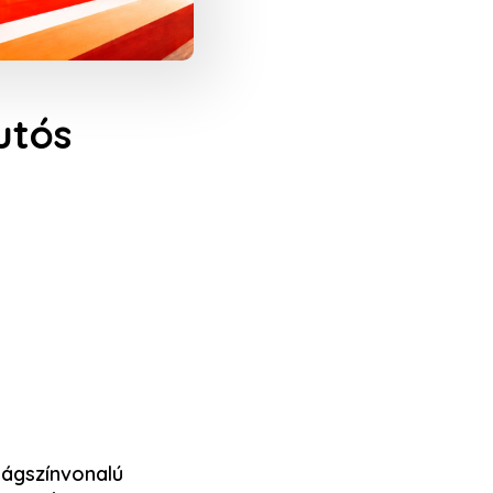
utós
lágszínvonalú