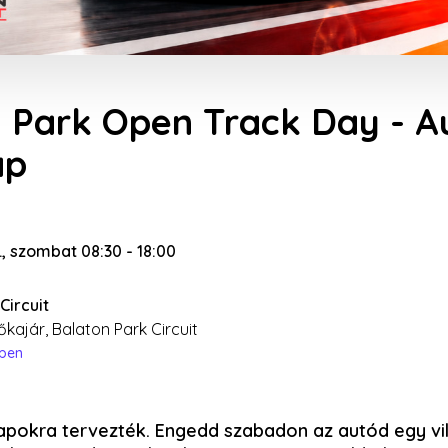
 Park Open Track Day - A
ap
8., szombat 08:30
-
18:00
Circuit
őkajár, Balaton Park Circuit
épen
pokra tervezték. Engedd szabadon az autód egy vi