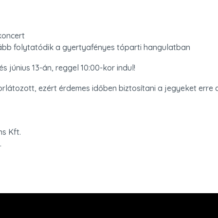
oncert

ább folytatódik a gyertyafényes tóparti hangulatban
és június 13-án, reggel 10:00-kor indul!
rlátozott, ezért érdemes időben biztosítani a jegyeket erre a
s Kft.

.