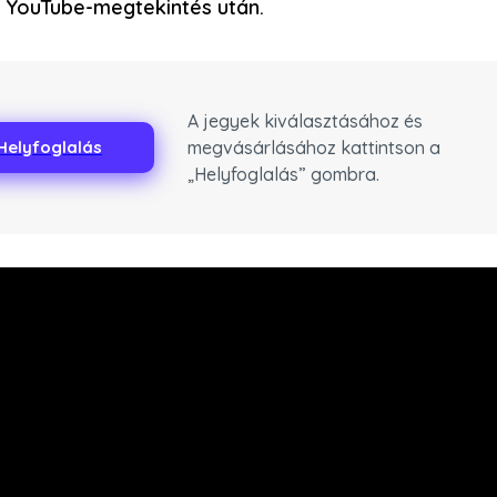
rd YouTube-megtekintés után.
A jegyek kiválasztásához és
megvásárlásához kattintson a
Helyfoglalás
„Helyfoglalás” gombra.