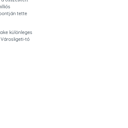
lliós 
ontján tette 
ake különleges 
Városligeti-tó 