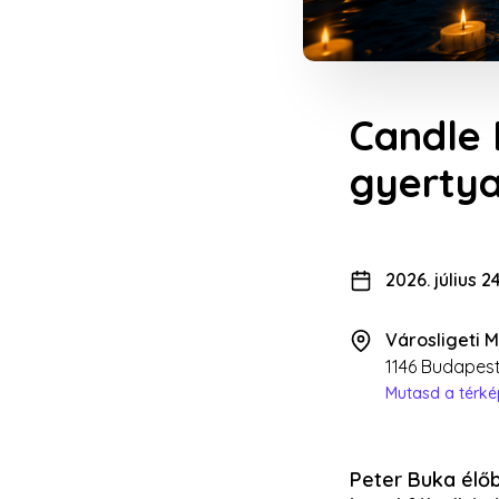
Candle 
gyertya
2026. július 2
Városligeti 
1146 Budapest
Mutasd a térk
Peter Buka élőb