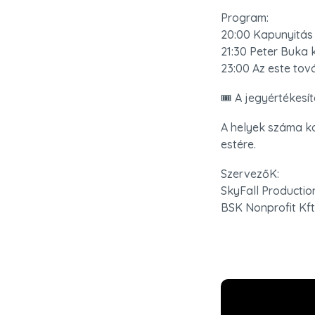
Program:

20:00 Kapunyitás

21:30 Peter Buka k
23:00 Az este tov
🎟️ A jegyértékesít
A helyek száma ko
estére.
SzervezőK: 

SkyFall Production
BSK Nonprofit Kft