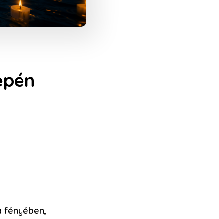
epén
a fényében,