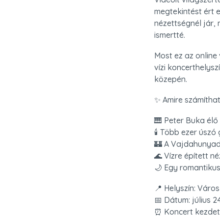
megtekintést ért el
nézettségnél jár,
ismertté.
Most ez az online
vízi koncerthelysz
közepén.
✨ Amire számíthat
🎹 Peter Buka élő
🕯️ Több ezer úszó 
🏰 A Vajdahunyad 
🌊 Vízre épített n
🌙 Egy romantikus
📍 Helyszín: Város
📅 Dátum: július 24.
⏰ Koncert kezdete