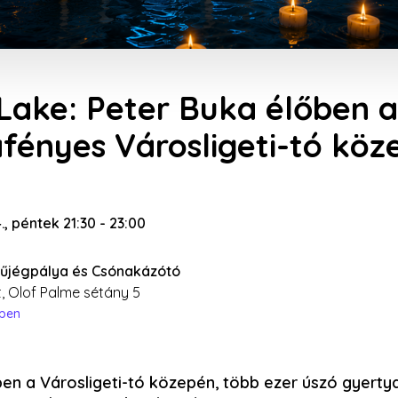
Lake: Peter Buka élőben a
fényes Városligeti-tó köz
4., péntek 21:30
-
23:00
Műjégpálya és Csónakázótó
, Olof Palme sétány 5
épen
en a Városligeti-tó közepén, több ezer úszó gyerty