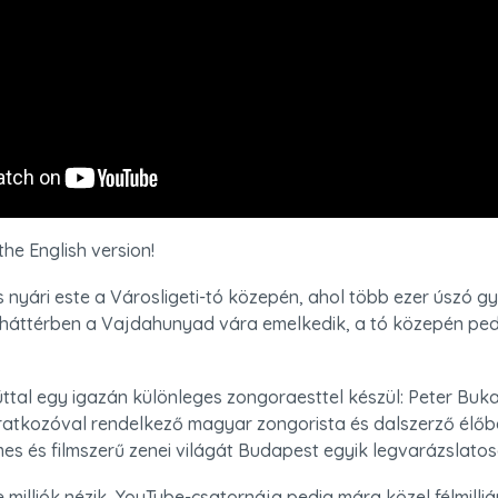
the English version!
s nyári este a Városligeti-tó közepén, ahol több ezer úszó gy
 háttérben a Vajdahunyad vára emelkedik, a tó közepén pedi
ttal egy igazán különleges zongoraesttel készül: Peter Buka,
liratkozóval rendelkező magyar zongorista és dalszerző élőbe
mes és filmszerű zenei világát Budapest egyik legvarázslatos
e milliók nézik, YouTube-csatornája pedig mára közel félmilliár