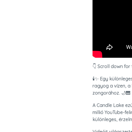
👇 Scroll down for 
🕯️✨ Egy különlege
ragyog a vízen, a
zongorához. 🌙🎹
A Candle Lake ezú
millió YouTube-fe
különleges, érzel
Videóit világszert