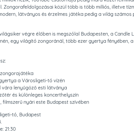
. Zongorafeldolgozásai közül több is több milliós, illetve tízmi
 modern, látványos és érzelmes játéka pedig a világ számos p
 világsiker végre élőben is megszólal Budapesten, a Candle L
ínén, egy világító zongoránál, több ezer gyertya fényében, a 
sz:
 zongorajátéka

gyertya a Városligeti-tó vízén

vára lenyűgöző esti látványa

ézőtér és különleges koncerthelyszín

, filmszerű nyári este Budapest szívében
ligeti-tó, Budapest



: 21:30