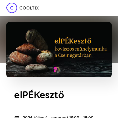
elPÉKesztő
2026. július 4., szombat 13:00
-
18:00