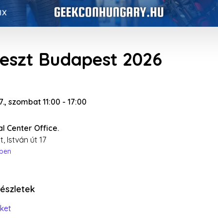
eszt Budapest 2026
27., szombat 11:00
-
17:00
al Center Office.
, István út 17
épen
Részletek
ket