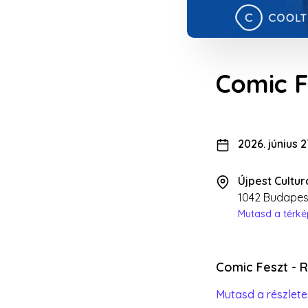
Comic F
2026. június 
Újpest Cultur
1042 Budapest
Mutasd a térk
Comic Feszt - 
Mutasd a részlete