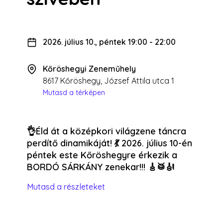
2026. július 10., péntek 19:00
-
22:00
Kőröshegyi Zeneműhely
8617 Kőröshegy, József Attila utca 1
Mutasd a térképen
👌Éld át a középkori világzene táncra
perdítő dinamikáját! 💃 2026. július 10-én
péntek este Kőröshegyre érkezik a
BORDÓ SÁRKÁNY zenekar!!! 🎸🥁🎻
Mutasd a részleteket