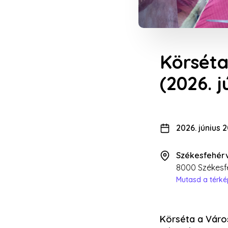
Körséta
(2026. j
2026. június 
Székesfehér
8000 Székesfe
Mutasd a térk
Körséta a Váro