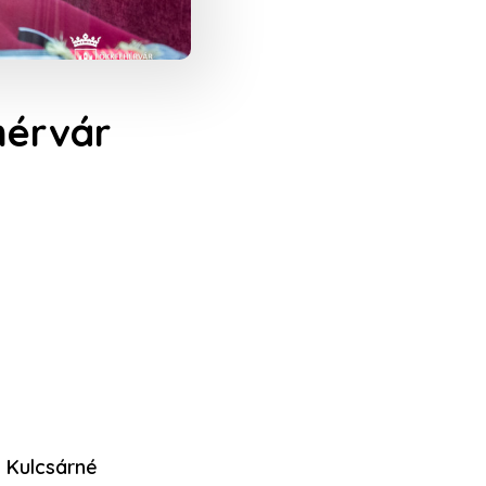
hérvár
s Kulcsárné