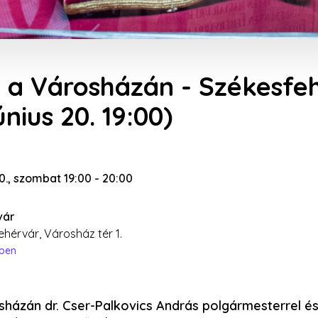
 a Városházán - Székesfe
únius 20. 19:00)
20., szombat 19:00
-
20:00
vár
hérvár, Városház tér 1.
épen
sházán dr. Cser-Palkovics András polgármesterrel é