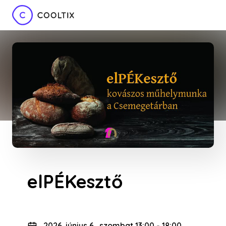
elPÉKesztő
2026. június 6., szombat 13:00
-
18:00