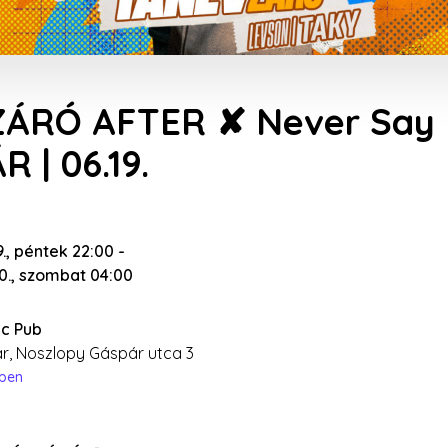
ÁRÓ AFTER ✘ Never Say N
 | 06.19.
9., péntek 22:00
-
20., szombat 04:00
c Pub
r, Noszlopy Gáspár utca 3
épen