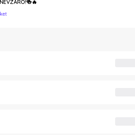
ANÉVZÁRÓ!🍻🔥
ket