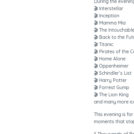
During the evening,
🎬 Interstellar

🎬 Inception

🎬 Mamma Mia

🎬 The Intouchable
🎬 Back to the Futu
🎬 Titanic

🎬 Pirates of the 
🎬 Home Alone

🎬 Oppenheimer

🎬 Schindler’s List

🎬 Harry Potter

🎬 Forrest Gump

🎬 The Lion King

and many more icon
This evening is fo
moments that stay 