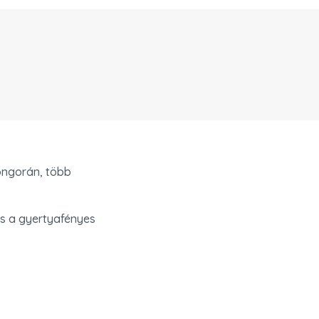
ongorán, több 
s a gyertyafényes 