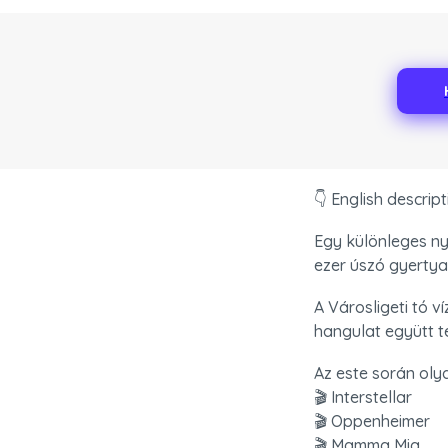
👇 English descrip
Egy különleges nyá
ezer úszó gyertya
A Városligeti tó 
hangulat együtt t
Az este során olya
🎬 Interstellar

🎬 Oppenheimer

🎬 Mamma Mia
