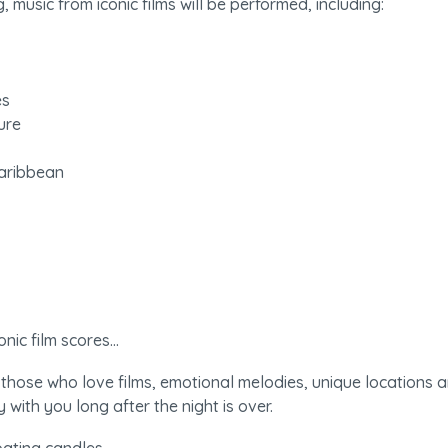
 music from iconic films will be performed, including:

s

re

Caribbean

ic film scores...
r those who love films, emotional melodies, unique locations a
with you long after the night is over.