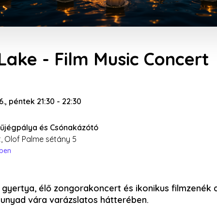
Lake - Film Music Concert
6., péntek 21:30
-
22:30
Műjégpálya és Csónakázótó
, Olof Palme sétány 5
épen
gyertya, élő zongorakoncert és ikonikus filmzenék a
hunyad vára varázslatos hátterében.