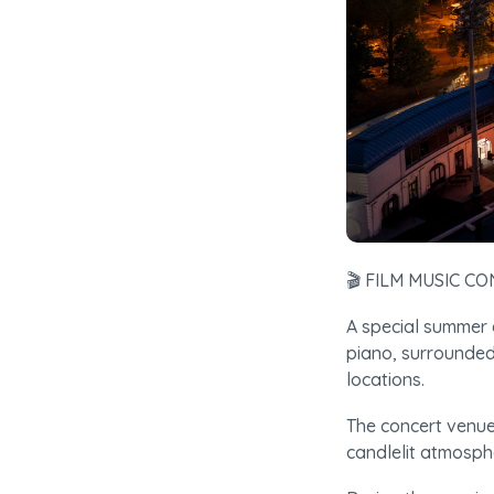
🎬 FILM MUSIC C
A special summer e
piano, surrounded
locations.
The concert venue
candlelit atmosphe