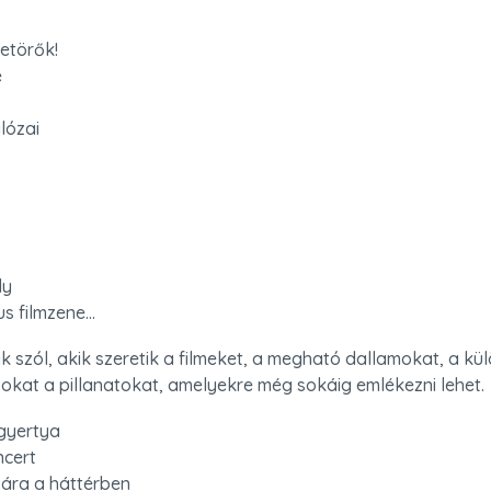
etörők!



lózai

y

s filmzene...
 szól, akik szeretik a filmeket, a megható dallamokat, a kül
zokat a pillanatokat, amelyekre még sokáig emlékezni lehet.
gyertya

cert

ára a háttérben
