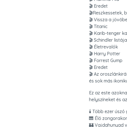
🎬 Eredet

🎬Reszkessetek, b
🎬 Vissza a jövőbe
🎬 Titanic

🎬 Karib-tenger ka
🎬 Schindler listája

🎬 Életrevalók

🎬 Harry Potter

🎬 Forrest Gump

🎬 Eredet

🎬 Az oroszlánkirál
és sok más ikoniku
Ez az este azoknak
helyszíneket és a
🕯️ Több ezer úszó 
🎹 Élő zongorakon
🏰 Vajdahunyad v