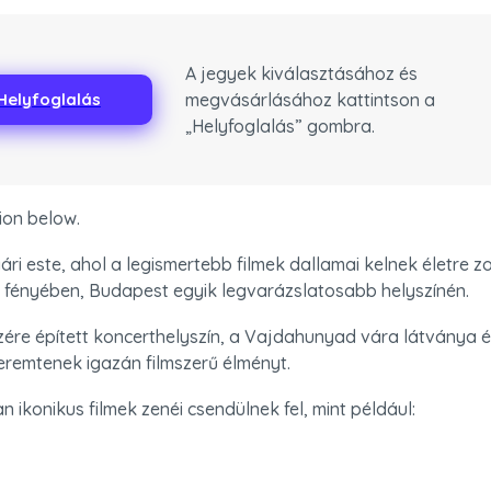
A jegyek kiválasztásához és
megvásárlásához kattintson a
Helyfoglalás
„Helyfoglalás” gombra.
tion below.
ri este, ahol a legismertebb filmek dallamai kelnek életre z
 fényében, Budapest egyik legvarázslatosabb helyszínén.
vízére épített koncerthelyszín, a Vajdahunyad vára látványa é
eremtenek igazán filmszerű élményt.
n ikonikus filmek zenéi csendülnek fel, mint például:
