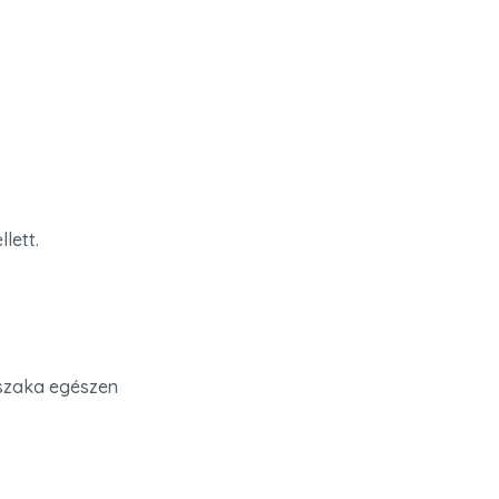
lett.
jszaka egészen 