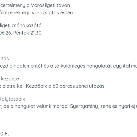
certélmény a Városligeti tavon

 filmzenék egy varázslatos estén
ligeti csónakázótó

06.26. Péntek 21:30
tás

ezd a naplementét és a tó különleges hangulatát egy ital mel
 kezdete

z életre kel. Kezdődik a 60 perces zenei utazás.
folytatódik

r, de a hangulat velünk marad. Gyertyafény, zene és nyári é
0 Ft
