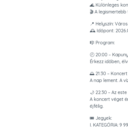
🌊 Különleges kon
🎬 A legismertebb
📍 Helyszín: Város
🕰️ Időpont: 2026.
🎼 Program:
🕗 20:00 – Kapunyi
Érkezz időben, élv
🌅 21:30 – Koncert
A nap lement. A ví
🌙 22:30 – Az este 
A koncert véget é
éjfélig.
🎟️ Jegyek:

I. KATEGÓRIA: 9 99