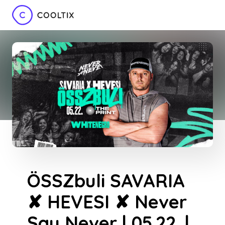
ÖSSZbuli SAVARIA
✘ HEVESI ✘ Never
Say Never | 05.22. |