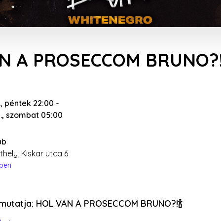
N A PROSECCOM BRUNO?! •
., péntek 22:00
-
2., szombat 05:00
ub
ely, Kiskar utca 6
épen
emutatja: HOL VAN A PROSECCOM BRUNO?!🍾