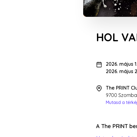
HOL VA
2026. május 1
2026. május 
The PRINT Cl
9700 Szombath
Mutasd a térk
A The PRINT b