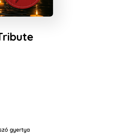
Tribute
úszó gyertya