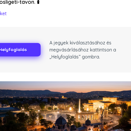
ligeti-tavon. 🕯️
ket
A jegyek kiválasztásához és
megvásárlásához kattintson a
Helyfoglalás
„Helyfoglalás” gombra.