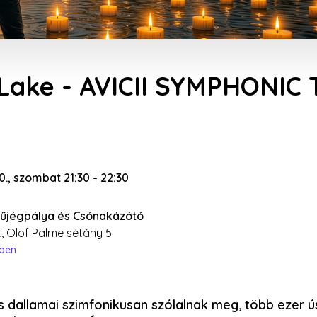
Lake - AVICII SYMPHONIC 
t
20., szombat 21:30
-
22:30
Műjégpálya és Csónakázótó
, Olof Palme sétány 5
épen
kus dallamai szimfonikusan szólalnak meg, több ezer 