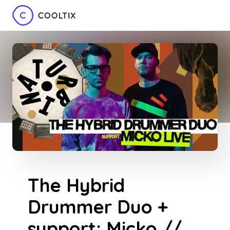
The Hybrid
Drummer Duo +
support: Micko //