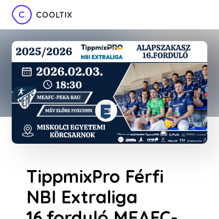
TippmixPro Férfi
NBI Extraliga
16.forduló MEAFC-