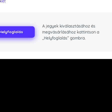
ket
A jegyek kiválasztásához és
megvásárlásához kattintson a
Helyfoglalás
„Helyfoglalás” gombra.