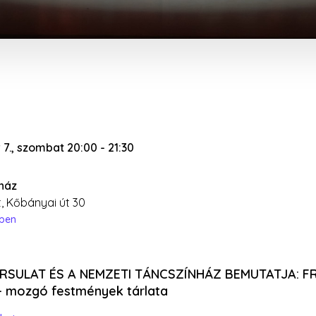
 7., szombat 20:00
-
21:30
yház
, Kőbányai út 30
épen
RSULAT ÉS A NEMZETI TÁNCSZÍNHÁZ BEMUTATJA: F
 - mozgó festmények tárlata