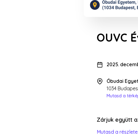
OUVC Év
2025. decembe
Óbudai Egye
1034 Budapest
Mutasd a térk
Zárjuk együtt a
Mutasd a részlete