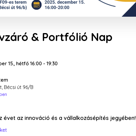
záró & Portfólió Nap
r 15., hétfő 16:00
-
19:30
tem
, Bécsi út 96/B
épen
z évet az innováció és a vállalkozásépítés jegyében!
ket