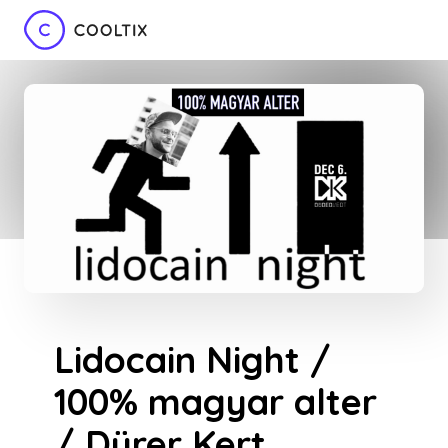
Lidocain Night /
100% magyar alter
/ Dürer Kert