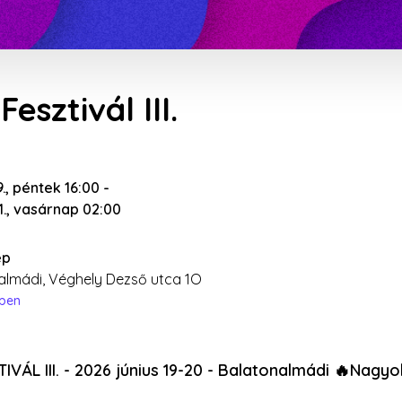
Fesztivál III.
9., péntek 16:00
-
21., vasárnap 02:00
ep
almádi, Véghely Dezső utca 1O
épen
TIVÁL III. - 2026 június 19-20 - Balatonalmádi 🔥Nagyo