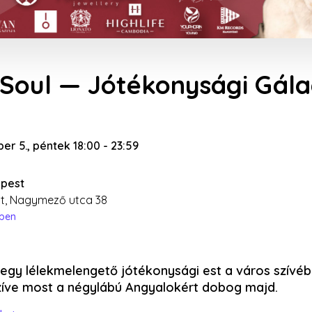
Soul — Jótékonysági Gála
er 5., péntek 18:00
-
23:59
apest
t, Nagymező utca 38
épen
egy lélekmelengető jótékonysági est a város szívéb
íve most a négylábú Angyalokért dobog majd.