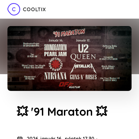
💥 '91 Maraton 💥
2026. január 16., péntek 17:30
-