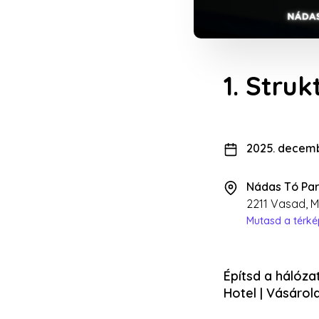
1. Stru
2025. decemb
Nádas Tó Par
2211 Vasad, M
Mutasd a térk
Építsd a hálózat
Hotel | Vásárol