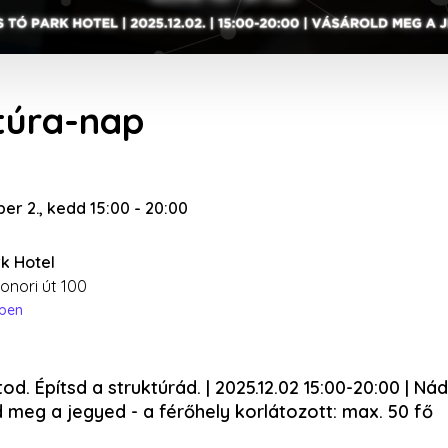
ktúra-nap
er 2., kedd 15:00
-
20:00
k Hotel
onori út 100
épen
od. Építsd a struktúrád. | 2025.12.02 15:00-20:00 | N
d meg a jegyed - a férőhely korlátozott: max. 50 fő