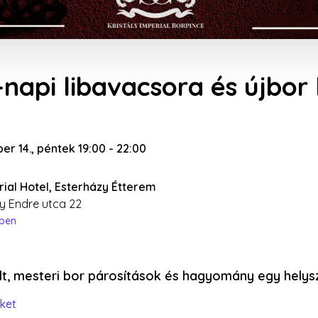
napi libavacsora és újbor
r 14., péntek 19:00
-
22:00
rial Hotel, Esterházy Étterem
y Endre utca 22
épen
lt, mesteri bor párosítások és hagyomány egy helysz
ket