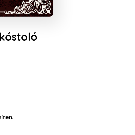
 kóstoló
ínen.