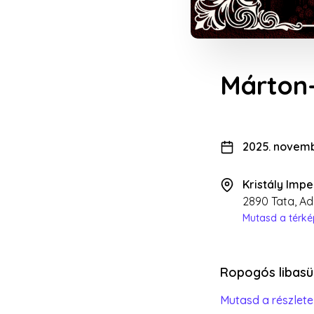
Márton-
2025. novembe
Kristály Impe
2890 Tata, Ad
Mutasd a térk
Ropogós libasü
Mutasd a részlete