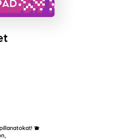
et
pillanatokat! 🫐
n,