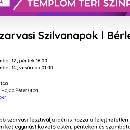
Szarvasi Szilvanapok l Bérl
ber 12., péntek 16:00
-
mber 14., vasárnap 01:00
utca
 Vajda Péter utca
épen
 szarvasi fesztiválja idén is hozza a felejthetetlen 
n két egymást követő estén, pénteken és szombato