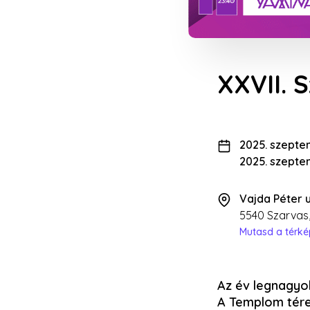
XXVII. 
2025. szeptem
2025. szepte
Vajda Péter 
5540 Szarvas,
Mutasd a térk
Az év legnagyobb
A Templom tére