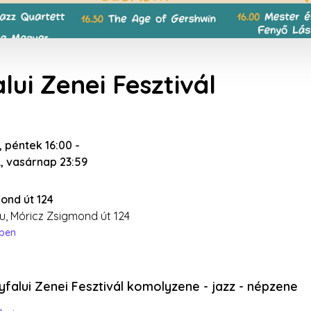
lui Zenei Fesztivál
1., péntek 16:00
-
3., vasárnap 23:59
ond út 124
u, Móricz Zsigmond út 124
épen
falui Zenei Fesztivál komolyzene - jazz - népzene