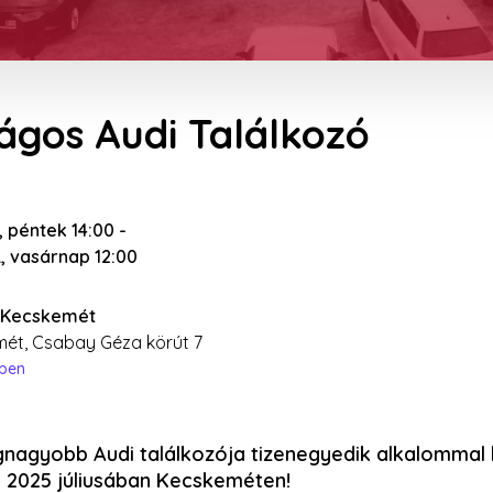
zágos Audi Találkozó
1., péntek 14:00
-
3., vasárnap 12:00
 Kecskemét
ét, Csabay Géza körút 7
épen
gnagyobb Audi találkozója tizenegyedik alkalommal 
2025 júliusában Kecskeméten!