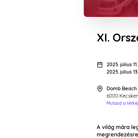
XI. Ors
2025. július 1
2025. július 1
Domb Beach
6000 Kecskem
Mutasd a térk
A világ mára le
megrendezésre 