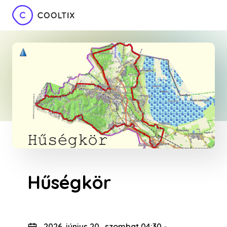
Hűségkör
2026. június 20., szombat 04:30
-