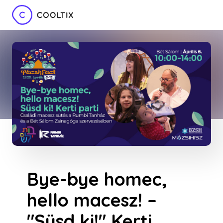
Bye-bye homec,
hello macesz! –
"Süsd ki!" Kerti