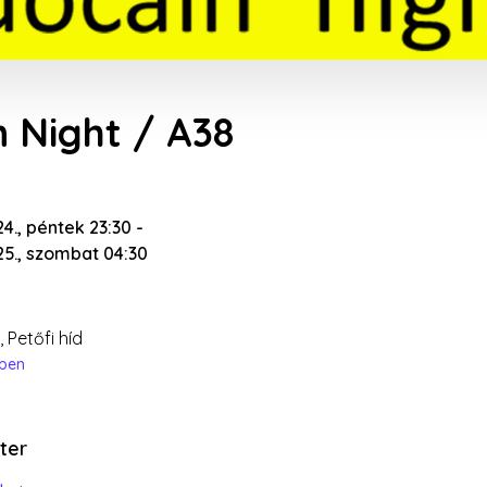
n Night / A38
24., péntek 23:30
-
25., szombat 04:30
 Petőfi híd
épen
ter