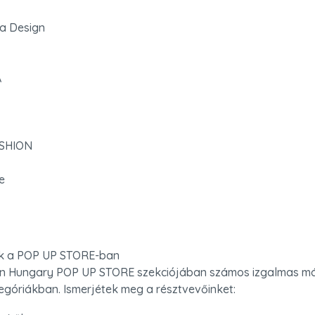
a Design



SHION

e
k a POP UP STORE-ban

ion Hungary POP UP STORE szekciójában számos izgalmas má
góriákban. Ismerjétek meg a résztvevőinket: