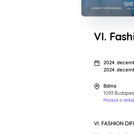
VI. Fas
2024. decembe
2024. decemb
Bálna
1093 Budapest
Mutasd a térk
VI. FASHION DI