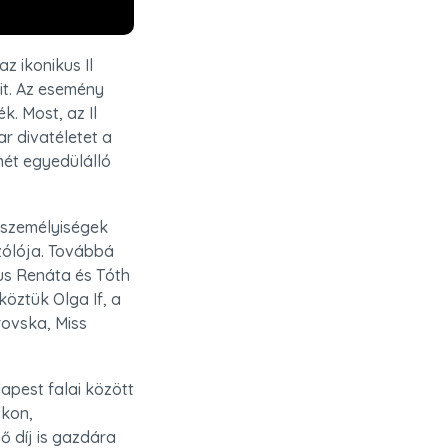
 ikonikus Il 
it. Az esemény 
. Most, az Il 
r divatéletet a 
ét egyedülálló 
személyiségek 
ólója. Továbbá 
us Renáta és Tóth 
öztük Olga If, a 
ovska, Miss 
pest falai között 
kon, 
díj is gazdára 