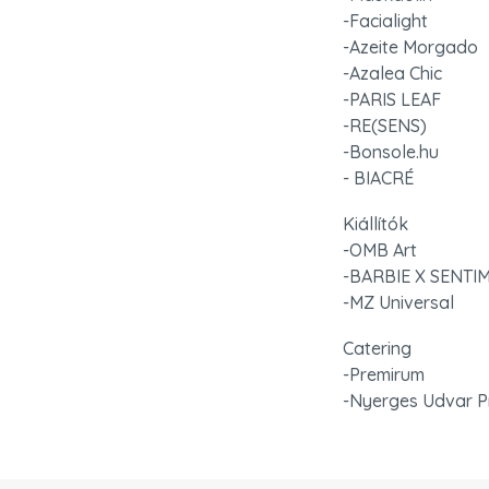
-Facialight

-Azeite Morgado

-Azalea Chic

-PARIS LEAF

-RE(SENS)

-Bonsole.hu

- BIACRÉ
Kiállítók

-OMB Art

-BARBIE X SENTIM
-MZ Universal
Catering

-Premirum

-Nyerges Udvar P