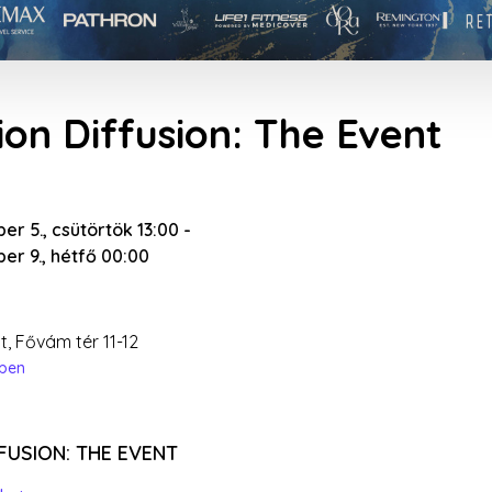
hion Diffusion: The Event
r 5., csütörtök 13:00
-
er 9., hétfő 00:00
, Fővám tér 11-12
épen
FFUSION: THE EVENT