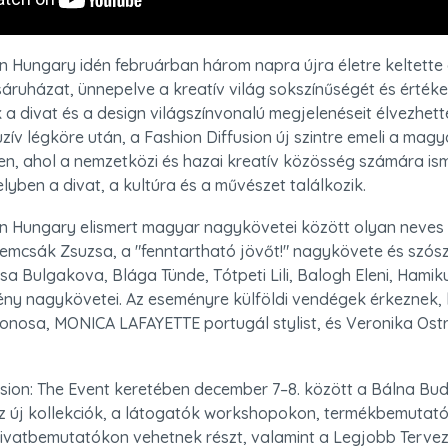
n Hungary idén februárban három napra újra életre keltette az
usáruházat, ünnepelve a kreatív világ sokszínűségét és értéke
a divat és a design világszínvonalú megjelenéseit élvezhették
luzív légköre után, a Fashion Diffusion új szintre emeli a magya
, ahol a nemzetközi és hazai kreatív közösség számára ism
lyben a divat, a kultúra és a művészet találkozik.
on Hungary elismert magyar nagykövetei között olyan neves 
Demcsák Zsuzsa, a "fenntartható jövőt!" nagykövete és szósz
sa Bulgakova, Blága Tünde, Tótpeti Lili, Balogh Eleni, Hamik
vény nagykövetei. Az eseményre külföldi vendégek érkeznek, k
onosa, MONICA LAFAYETTE portugál stylist, és Veronika Ostr
fusion: The Event keretében december 7–8. között a Bálna Buda
 új kollekciók, a látogatók workshopokon, termékbemutató
vatbemutatókon vehetnek részt, valamint a Legjobb Tervező 