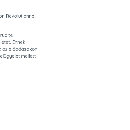
n Revolutionnel, 
udite 
etet. Ennek 
k az előadásokon 
lügyelet mellett 