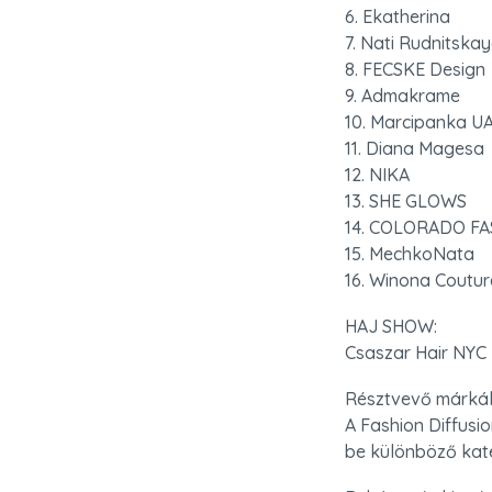
6. Ekatherina

7. Nati Rudnitskay
8. FECSKE Design

9. Admakrame

10. Marcipanka UA
11. Diana Magesa

12. NIKA

13. SHE GLOWS

14. COLORADO FA
15. MechkoNata

16. Winona Coutur
HAJ SHOW:

Csaszar Hair NYC
Résztvevő márká
A Fashion Diffus
be különböző kate