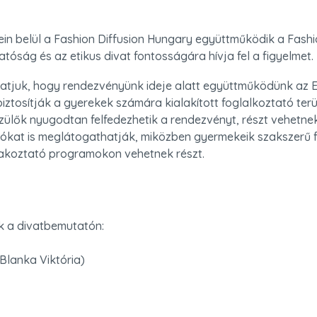
in belül a Fashion Diffusion Hungary együttműködik a Fashio
tóság és az etikus divat fontosságára hívja fel a figyelmet. 
tjuk, hogy rendezvényünk ideje alatt együttműködünk az Er
iztosítják a gyerekek számára kialakított foglalkoztató terül
ülők nyugodtan felfedezhetik a rendezvényt, részt vehetne
ítókat is meglátogathatják, miközben gyermekeik szakszerű fe
rakoztató programokon vehetnek részt.
 a divatbemutatón: 

Blanka Viktória)
