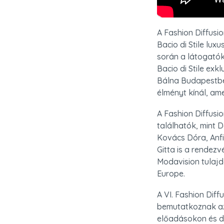
A Fashion Diffusio
Bacio di Stile lux
során a látogatók 
Bacio di Stile exk
Bálna Budapestben
élményt kínál, ame
A Fashion Diffusi
találhatók, mint 
Kovács Dóra, Anfi
Gitta is a rendez
Modavision tulajd
Europe.
A VI. Fashion Dif
bemutatkoznak az
előadásokon és di