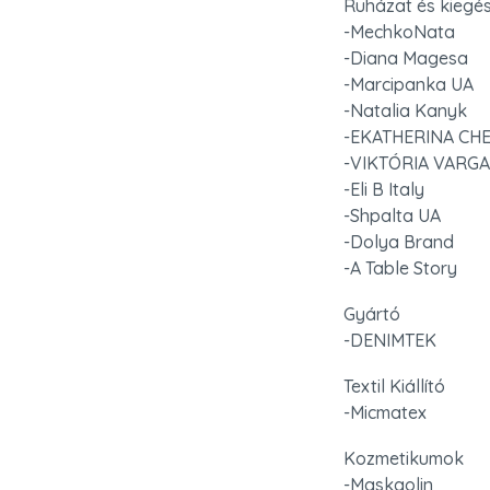
Ruházat és kiegés
-MechkoNata

-Diana Magesa

-Marcipanka UA

-Natalia Kanyk

-EKATHERINA CHE
-VIKTÓRIA VARGA

-Eli B Italy

-Shpalta UA

-Dolya Brand

-A Table Story
Gyártó

-DENIMTEK
Textil Kiállító

-Micmatex
Kozmetikumok

-Maskaolin
