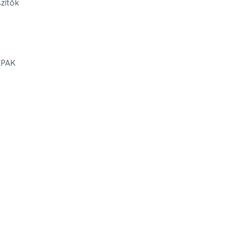
zítők

PAK
