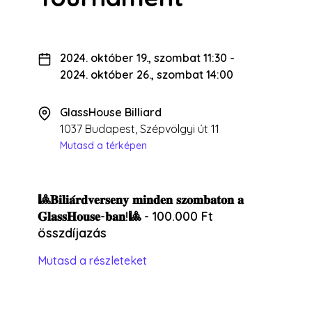
2024. október 19., szombat 11:30
-
2024. október 26., szombat 14:00
GlassHouse Billiard
1037 Budapest, Szépvölgyi út 11
Mutasd a térképen
🎱𝐁𝐢𝐥𝐢𝐚́𝐫𝐝𝐯𝐞𝐫𝐬𝐞𝐧𝐲 𝐦𝐢𝐧𝐝𝐞𝐧 𝐬𝐳𝐨𝐦𝐛𝐚𝐭𝐨𝐧 𝐚
𝐆𝐥𝐚𝐬𝐬𝐇𝐨𝐮𝐬𝐞-𝐛𝐚𝐧!🎱 - 100.000 Ft
összdíjazás
Mutasd a részleteket