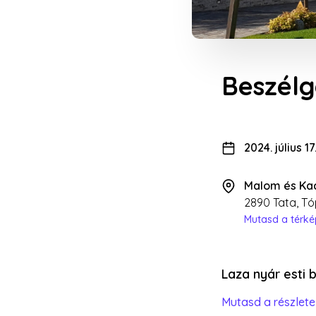
Beszélg
2024. július 1
Malom és Kac
2890 Tata, Tó
Mutasd a térk
Laza nyár esti b
Mutasd a részlete