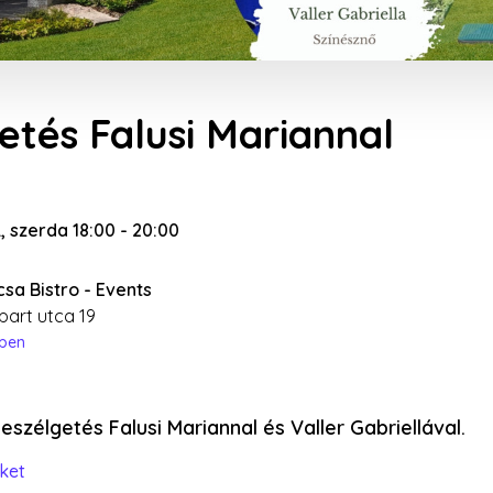
etés Falusi Mariannal
7., szerda 18:00
-
20:00
sa Bistro - Events
part utca 19
épen
eszélgetés Falusi Mariannal és Valler Gabriellával.
ket