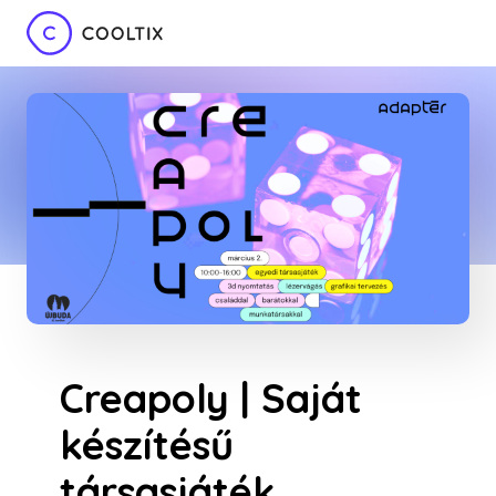
Creapoly | Saját
készítésű
társasjáték