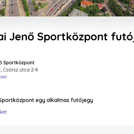
tai Jenő Sportközpont fut
nő Sportközpont
, Csörsz utca 2-4.
épen
 Sportközpont egy alkalmas futójegy
ket