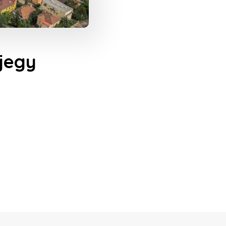
ójegy