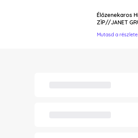
Élőzenekaros H
ZÏP//JANET G
Mutasd a részlete