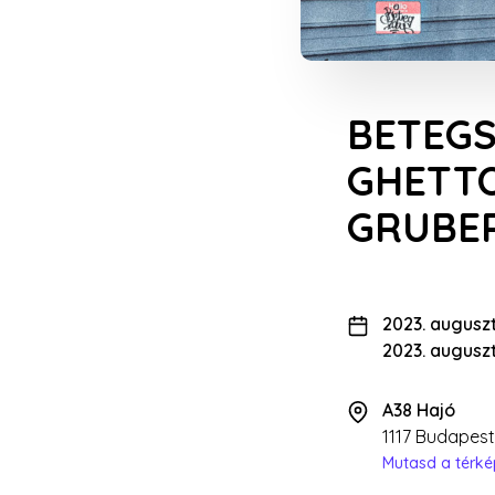
BETEGS
GHETTO
GRUBER
2023. auguszt
2023. auguszt
A38 Hajó
1117 Budapest,
Mutasd a térk