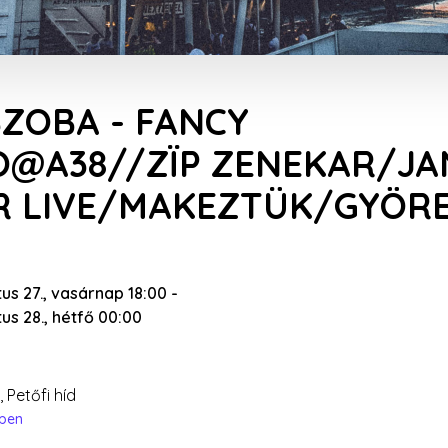
ZOBA - FANCY
@A38//ZÏP ZENEKAR/JA
 LIVE/MAKEZTÜK/GYÖRE
us 27., vasárnap 18:00
-
us 28., hétfő 00:00
 Petőfi híd
épen