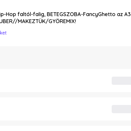
ip-Hop faltól-falig, BETEGSZOBA-FancyGhetto az A3
RUBER//MAKEZTÜK/GYÖREMIX!
ket