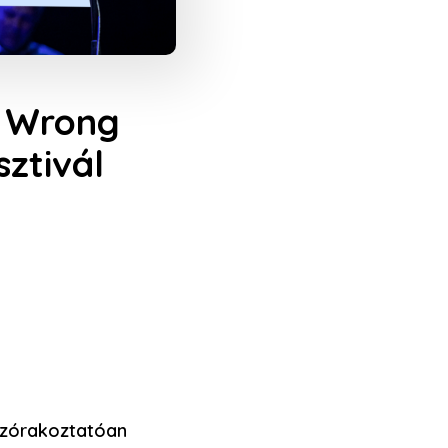
y Wrong
ztivál
 szórakoztatóan