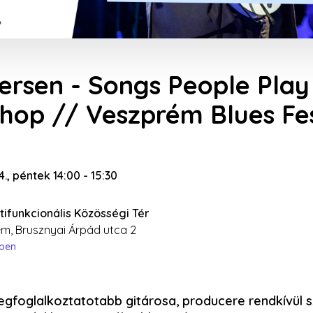
ersen - Songs People Pla
hop // Veszprém Blues Fes
14., péntek 14:00
-
15:30
tifunkcionális Közösségi Tér
m, Brusznyai Árpád utca 2
épen
legfoglalkoztatotabb gitárosa, producere rendkívül