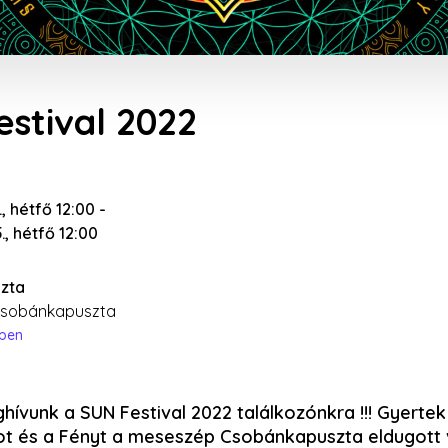
estival 2022
., hétfő 12:00
-
5., hétfő 12:00
zta
 Csobánkapuszta
épen
hívunk a SUN Festival 2022 találkozónkra !!! Gyertek
t és a Fényt a meseszép Csobánkapuszta eldugott