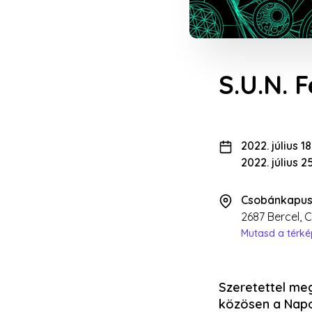
S.U.N. F
2022. július 18
2022. július 2
Csobánkapus
2687 Bercel,
Mutasd a térk
Szeretettel meg
közösen a Napo