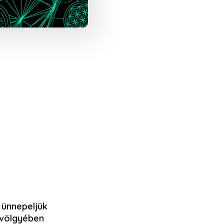
 ünnepeljük
 völgyében