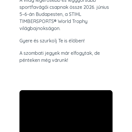
A világ legerősebb és leggyorsabb 
sportfavágói csapnak össze 2026. június 
5–6-án Budapesten, a STIHL 
TIMBERSPORTS® World Trophy 
világbajnokságon.
Gyere és szurkolj Te is élőben!
A szombati jegyek már elfogytak, de 
pénteken még várunk!